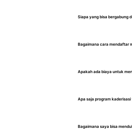
Siapa yang bisa bergabung 
Mahasiswa aktif di pe
beragama Islam dan mem
Bagaimana cara mendaftar 
kepada masyarakat.
Anda dapat mendaftar
online. Tim kami akan
Apakah ada biaya untuk men
Untuk informasi terkai
halaman keanggotaan u
Apa saja program kaderisasi
HMI memiliki program k
Training Kaderisasi La
Bagaimana saya bisa menduk
detail program di hal