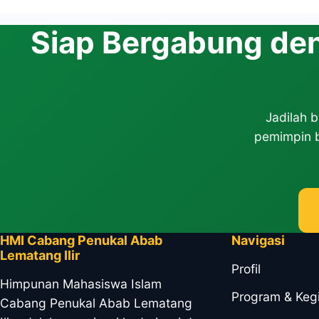
Anda dapat mendukung 
Siap Bergabung de
sama. Kunjungi halam
Jadilah b
pemimpin b
HMI Cabang Penukal Abab
Navigasi
Lematang Ilir
Profil
Himpunan Mahasiswa Islam
Program & Keg
Cabang Penukal Abab Lematang