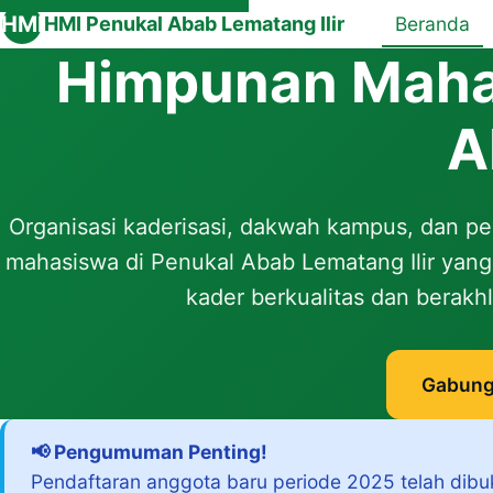
HMI
HMI Penukal Abab Lematang Ilir
Beranda
Himpunan Maha
A
Organisasi kaderisasi, dakwah kampus, dan p
mahasiswa di Penukal Abab Lematang Ilir ya
kader berkualitas dan berakhl
Gabung
📢 Pengumuman Penting!
Pendaftaran anggota baru periode 2025 telah dibu