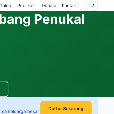
Galeri
Publikasi
Donasi
Kontak
🌙
bang Penukal
Daftar Sekarang
ama keluarga besar