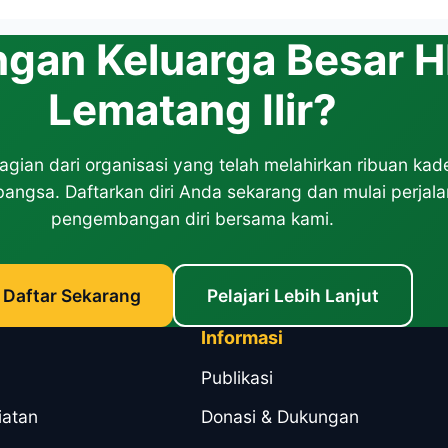
kami melalui donasi, sponsorship kegiatan, atau menja
ngan Keluarga Besar 
an
Donasi
untuk informasi lebih lanjut.
Lematang Ilir?
agian dari organisasi yang telah melahirkan ribuan kad
angsa. Daftarkan diri Anda sekarang dan mulai perjal
pengembangan diri bersama kami.
Daftar Sekarang
Pelajari Lebih Lanjut
Informasi
Publikasi
iatan
Donasi & Dukungan