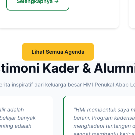
Selengkapnya →
Lihat Semua Agenda
timoni Kader & Alumn
ita inspiratif dari keluarga besar HMI Penukal Abab Le
ir adalah
"HMI membentuk saya men
belajar banyak
berani. Program kaderisa
enting adalah
menghadapi tantangan di
sangat membantu karir s