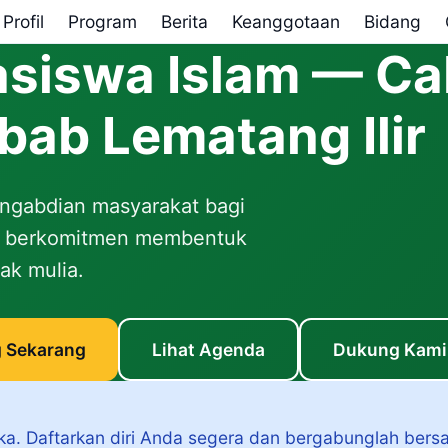
Profil
Program
Berita
Keanggotaan
Bidang
siswa Islam — Ca
bab Lematang Ilir
engabdian masyarakat bagi
ng berkomitmen membentuk
ak mulia.
 Sekarang
Lihat Agenda
Dukung Kami
ka. Daftarkan diri Anda segera dan bergabunglah bers