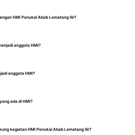
dengan HMI Penukal Abab Lematang Ilir?
rguruan tinggi di Penukal Abab Lematang Ilir dan sekit
iliki komitmen untuk belajar, berorganisasi, dan berk
menjadi anggota HMI?
 melalui halaman
Keanggotaan
dengan mengisi formuli
 menghubungi Anda untuk proses selanjutnya.
jadi anggota HMI?
t biaya keanggotaan, silakan hubungi sekretariat kami a
ntuk detail lengkap.
 yang ada di HMI?
aderisasi berjenjang meliputi Training Kaderisasi Dasa
njutan (TKL), dan berbagai pelatihan kepemimpinan lain
ung kegiatan HMI Penukal Abab Lematang Ilir?
aman
Program
.