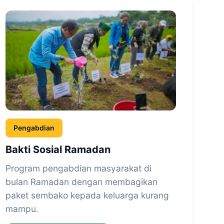
Pengabdian
Bakti Sosial Ramadan
Program pengabdian masyarakat di
bulan Ramadan dengan membagikan
paket sembako kepada keluarga kurang
mampu.