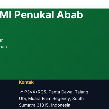
di mitra kerja
HMI Penukal Abab
er
anan
Kontak
📍 P3V4+RQ5, Panta Dewa, Talang
Ubi, Muara Enim Regency, South
Sumatra 31315, Indonesia